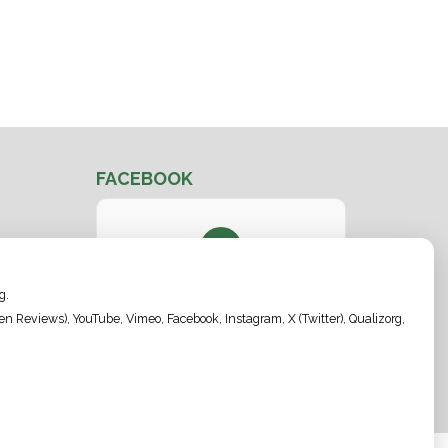
FACEBOOK
U heeft geen toestemming gegeven
g.
voor de
analytische cookies
die
nodig zijn om dit te zien.
 Reviews), YouTube, Vimeo, Facebook, Instagram, X (Twitter), Qualizorg,
Cookie-instellingen wijzigen