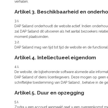
verhalen.
Artikel 3. Beschikbaarheid en onderh
3.1.
DAP Salland onderhoudt de website actief. Indien onderhoud
zal DAP Salland dit uitvoeren als het aantal bezoekers relat
moment plaatsvinden.
3.2.
DAP Salland mag van tijd tot tijd de website en de functiona
Artikel 4. Intellectueel eigendom
4.1.
De website, de bijbehorende software alsmede alle informat
DAP Salland of diens licentiegevers. Deze mogen op geen 
schriftelijke toestemming van DAP Salland , behalve in de gev
Artikel 5. Duur en opzegging
5.1.
Zodra u een account aanmaakt gaat u een overeenkomst me