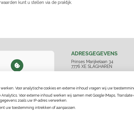
aarden kunt u stellen via de praktijk.
ADRESGEGEVENS
Prinses Marijkelaan 34
7776 XE SLAGHAREN
Tel:
0523 683333
 geen toestemming gegeven
E-mail:
info@dapsalland.nl
xterne inhoud
die nodig is
om dit te zien.
 werken. Voor analytische cookies en externe inhoud vragen wij uw toestemmin
ie-instellingen wijzigen
nalytics. Voor externe inhoud werken wij samen met Google (Maps, Translate en
 gegevens zoals uw IP-adres verwerken.
ment uw toestemming intrekken of aanpassen.