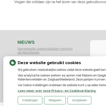
Vragen die ontstaan zijn na het lezen van deze gebruiksvoorw
NIEUWS
Aangepaste openingstijden rondom
de feestdagen
Nieuws omtrent het Blauwtong virus
U heeft
Deze website gebruikt cookies
voor
e
Blauwtongvirus blijkt serotype 3: nog
geen vaccinaties beschikbaar
Wij gebruiken noodzakelijke cookies zodat deze website goed kan
Strengere regels fokken kortsnuitige
Cook
Voor analytische cookies werken wij samen met Matomo en Google A
honden
Patiëntenvertellen en ZorgkaartNederland. Deze partijen kunnen
Sluiting tijdens hemelvaart en
Via Cookie-instellingen onderaan de website kunt u op ieder mo
pinksteren
Lees meer over onze Privacy- en Cookieverklaring.
Instellingen
Weigeren
Accepteren