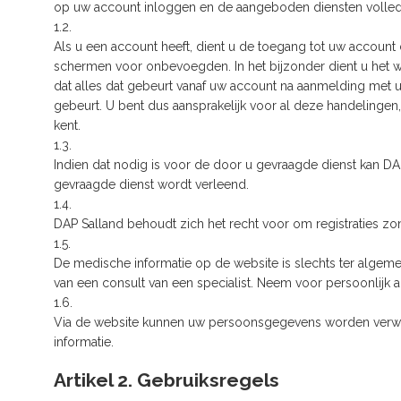
op uw account inloggen en de aangeboden diensten volled
1.2.
Als u een account heeft, dient u de toegang tot uw accoun
schermen voor onbevoegden. In het bijzonder dient u het 
dat alles dat gebeurt vanaf uw account na aanmelding met
gebeurt. U bent dus aansprakelijk voor al deze handelingen
kent.
1.3.
Indien dat nodig is voor de door u gevraagde dienst kan DA
gevraagde dienst wordt verleend.
1.4.
DAP Salland behoudt zich het recht voor om registraties zo
1.5.
De medische informatie op de website is slechts ter alg
van een consult van een specialist. Neem voor persoonlijk a
1.6.
Via de website kunnen uw persoonsgegevens worden verwer
informatie.
Artikel 2. Gebruiksregels