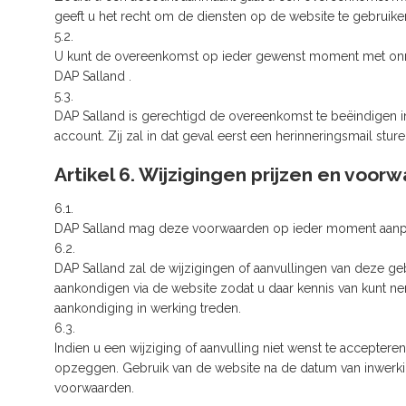
geeft u het recht om de diensten op de website te gebrui
5.2.
U kunt de overeenkomst op ieder gewenst moment met onmi
DAP Salland .
5.3.
DAP Salland is gerechtigd de overeenkomst te beëindigen 
account. Zij zal in dat geval eerst een herinneringsmail stu
Artikel 6. Wijzigingen prijzen en voor
6.1.
DAP Salland mag deze voorwaarden op ieder moment aanp
6.2.
DAP Salland zal de wijzigingen of aanvullingen van deze g
aankondigen via de website zodat u daar kennis van kunt n
aankondiging in werking treden.
6.3.
Indien u een wijziging of aanvulling niet wenst te accepter
opzeggen. Gebruik van de website na de datum van inwerkin
voorwaarden.