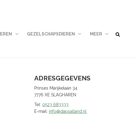
IEREN
GEZELSCHAPSDIEREN
MEER
Landbouwhuisdieren
Gezelschapsdieren
Meer
submenu
submenu
submenu
ADRESGEGEVENS
Prinses Marijkelaan 34
7776 XE SLAGHAREN
Tel:
0523 683333
E-mail:
info@dapsalland.nl