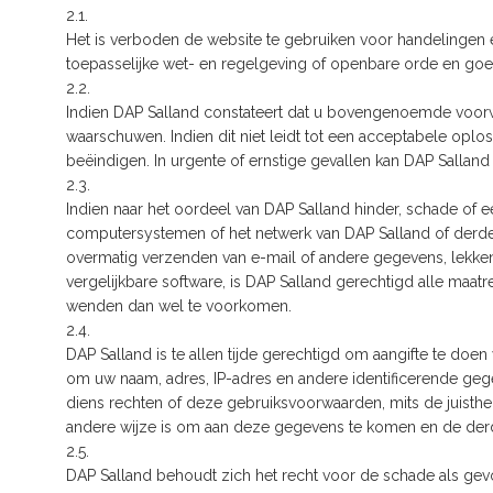
2.1.
Het is verboden de website te gebruiken voor handelingen e
toepasselijke wet- en regelgeving of openbare orde en go
2.2.
Indien DAP Salland constateert dat u bovengenoemde voorwaa
waarschuwen. Indien dit niet leidt tot een acceptabele oplo
beëindigen. In urgente of ernstige gevallen kan DAP Sallan
2.3.
Indien naar het oordeel van DAP Salland hinder, schade of e
computersystemen of het netwerk van DAP Salland of derden 
overmatig verzenden van e-mail of andere gegevens, lekken 
vergelijkbare software, is DAP Salland gerechtigd alle maatre
wenden dan wel te voorkomen.
2.4.
DAP Salland is te allen tijde gerechtigd om aangifte te doen
om uw naam, adres, IP-adres en andere identificerende gege
diens rechten of deze gebruiksvoorwaarden, mits de juisthei
andere wijze is om aan deze gegevens te komen en de derde 
2.5.
DAP Salland behoudt zich het recht voor de schade als ge