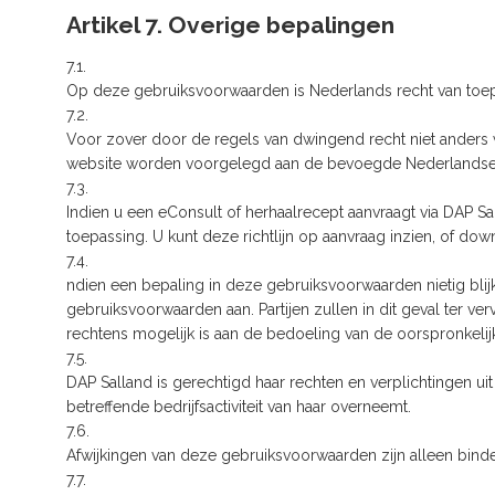
Artikel 7. Overige bepalingen
7.1.
Op deze gebruiksvoorwaarden is Nederlands recht van toep
7.2.
Voor zover door de regels van dwingend recht niet anders 
website worden voorgelegd aan de bevoegde Nederlandse re
7.3.
Indien u een eConsult of herhaalrecept aanvraagt via DAP Sal
toepassing. U kunt deze richtlijn op aanvraag inzien, of d
7.4.
ndien een bepaling in deze gebruiksvoorwaarden nietig blijkt 
gebruiksvoorwaarden aan. Partijen zullen in dit geval ter ve
rechtens mogelijk is aan de bedoeling van de oorspronkelij
7.5.
DAP Salland is gerechtigd haar rechten en verplichtingen u
betreffende bedrijfsactiviteit van haar overneemt.
7.6.
Afwijkingen van deze gebruiksvoorwaarden zijn alleen binden
7.7.