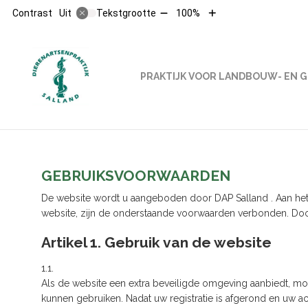
Tekst
Tekst
Contrast
Tekstgrootte
100%
Uit
verkleinen
vergroten
met
met
10%
10%
HOOFDMENU
PRAKTIJK VOOR LANDBOUW- EN 
GEBRUIKSVOORWAARDEN
De website wordt u aangeboden door DAP Salland . Aan het g
website, zijn de onderstaande voorwaarden verbonden. Door
Artikel 1. Gebruik van de website
1.1.
Als de website een extra beveiligde omgeving aanbiedt, moet
kunnen gebruiken. Nadat uw registratie is afgerond en uw ac