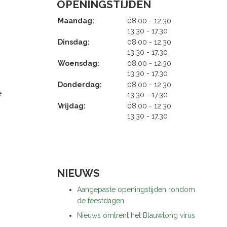
OPENINGSTIJDEN
tot
Maandag:
08.00
- 12.30
tot
13.30
- 17.30
tot
Dinsdag:
08.00
- 12.30
tot
13.30
- 17.30
tot
Woensdag:
08.00
- 12.30
tot
13.30
- 17.30
tot
Donderdag:
08.00
- 12.30
e
tot
13.30
- 17.30
tot
Vrijdag:
08.00
- 12.30
tot
13.30
- 17.30
NIEUWS
Aangepaste openingstijden rondom
de feestdagen
Nieuws omtrent het Blauwtong virus